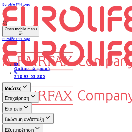
Eurolife FFH logo
Open mobile menu
Eurolife FFH logo
Online πληρωμή
210 93 03 800
Ιδιώτες
Επιχείρηση
Εταιρεία
Βιώσιμη ανάπτυξη
Εξυπηρέτηση