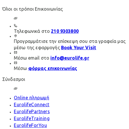
Όλοι οι τρόποι Επικοινωνίας
Τηλεφωνικά στο
210 9303800
Προγραμμάτισε την επίσκεψη σου στα γραφεία μας
μέσω της εφαρμογής
Book Your Visit
Μέσω email στο
info@eurolife.gr
Μέσω
φόρμας επικοινωνίας
Σύνδεσμοι
Online πληρωμή
EurolifeConnect
EurolifePartners
EurolifeTraining
EurolifeForYou