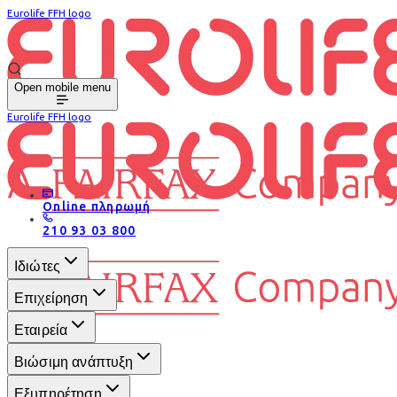
Eurolife FFH logo
Open mobile menu
Eurolife FFH logo
Online πληρωμή
210 93 03 800
Ιδιώτες
Επιχείρηση
Εταιρεία
Βιώσιμη ανάπτυξη
Εξυπηρέτηση