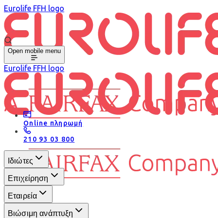
Eurolife FFH logo
Open mobile menu
Eurolife FFH logo
Online πληρωμή
210 93 03 800
Ιδιώτες
Επιχείρηση
Εταιρεία
Βιώσιμη ανάπτυξη