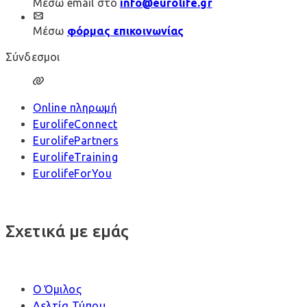
Μέσω email στο
info@eurolife.gr
Μέσω
φόρμας επικοινωνίας
Σύνδεσμοι
Online πληρωμή
EurolifeConnect
EurolifePartners
EurolifeTraining
EurolifeForYou
Σχετικά με εμάς
Ο Όμιλος
Δελτία Τύπου