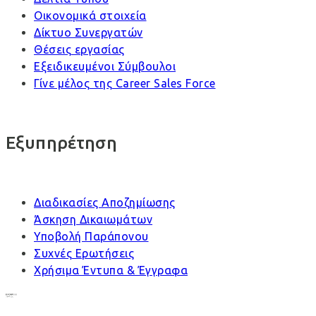
Οικονομικά στοιχεία
Δίκτυο Συνεργατών
Θέσεις εργασίας
Εξειδικευμένοι Σύμβουλοι
Γίνε μέλος της Career Sales Force
Εξυπηρέτηση
Διαδικασίες Αποζημίωσης
Άσκηση Δικαιωμάτων
Υποβολή Παράπονου
Συχνές Ερωτήσεις
Χρήσιμα Έντυπα & Έγγραφα