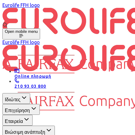
Eurolife FFH logo
Open mobile menu
Eurolife FFH logo
Online πληρωμή
210 93 03 800
Ιδιώτες
Επιχείρηση
Εταιρεία
Βιώσιμη ανάπτυξη