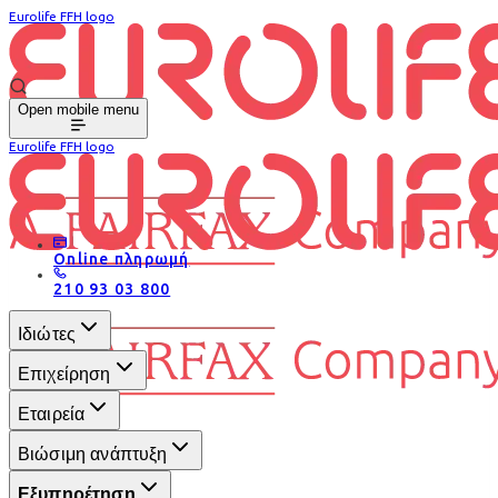
Eurolife FFH logo
Open mobile menu
Eurolife FFH logo
Online πληρωμή
210 93 03 800
Ιδιώτες
Επιχείρηση
Εταιρεία
Βιώσιμη ανάπτυξη
Εξυπηρέτηση