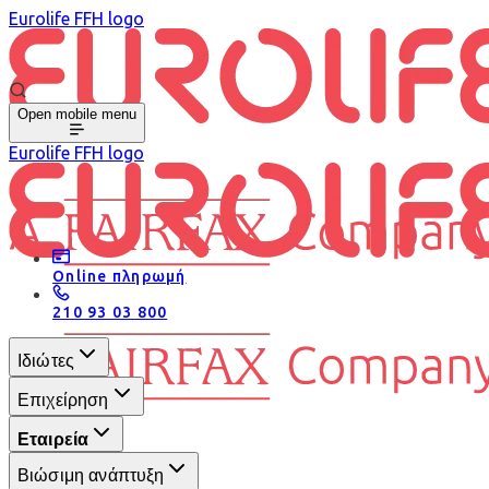
Eurolife FFH logo
Open mobile menu
Eurolife FFH logo
Online πληρωμή
210 93 03 800
Ιδιώτες
Επιχείρηση
Εταιρεία
Βιώσιμη ανάπτυξη