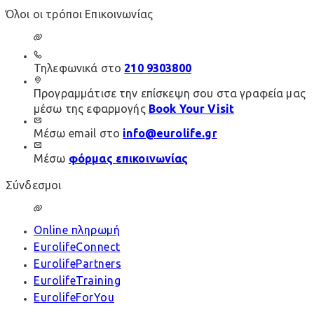
Όλοι οι τρόποι Επικοινωνίας
Τηλεφωνικά στο
210 9303800
Προγραμμάτισε την επίσκεψη σου στα γραφεία μας
μέσω της εφαρμογής
Book Your Visit
Μέσω email στο
info@eurolife.gr
Μέσω
φόρμας επικοινωνίας
Σύνδεσμοι
Online πληρωμή
EurolifeConnect
EurolifePartners
EurolifeTraining
EurolifeForYou