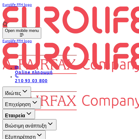
Eurolife FFH logo
Open mobile menu
Eurolife FFH logo
Online πληρωμή
210 93 03 800
Ιδιώτες
Επιχείρηση
Εταιρεία
Βιώσιμη ανάπτυξη
Εξυπηρέτηση