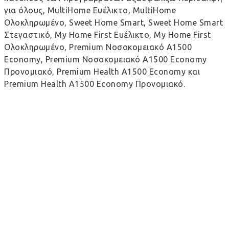
για όλους, MultiHome Ευέλικτο, MultiHome
Ολοκληρωμένο, Sweet Home Smart, Sweet Home Smart
Στεγαστικό, My Home First Ευέλικτο, My Home First
Ολοκληρωμένο, Premium Νοσοκομειακό Α1500
Economy, Premium Νοσοκομειακό Α1500 Economy
Προνομιακό, Premium Health A1500 Εconomy και
Premium Health A1500 Εconomy Προνομιακό.
Αν έχω ήδη 2 ή περισσότερα προϊόντα, κατά την
έναρξη ισχύος του ΕurolifeSYN+, πώς θα
επωφεληθώ από την έκπτωση;