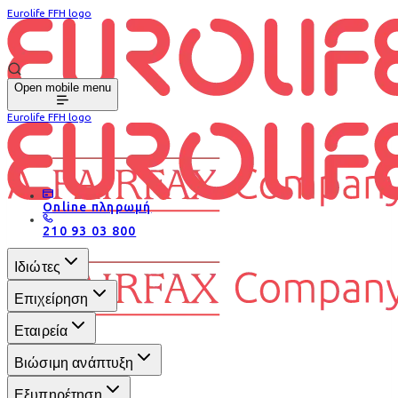
Eurolife FFH logo
Open mobile menu
Eurolife FFH logo
Online πληρωμή
210 93 03 800
Ιδιώτες
Επιχείρηση
Εταιρεία
Βιώσιμη ανάπτυξη
Εξυπηρέτηση