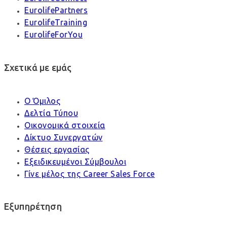
EurolifePartners
EurolifeTraining
EurolifeForYou
Σχετικά με εμάς
Ο Όμιλος
Δελτία Τύπου
Οικονομικά στοιχεία
Δίκτυο Συνεργατών
Θέσεις εργασίας
Εξειδικευμένοι Σύμβουλοι
Γίνε μέλος της Career Sales Force
Εξυπηρέτηση