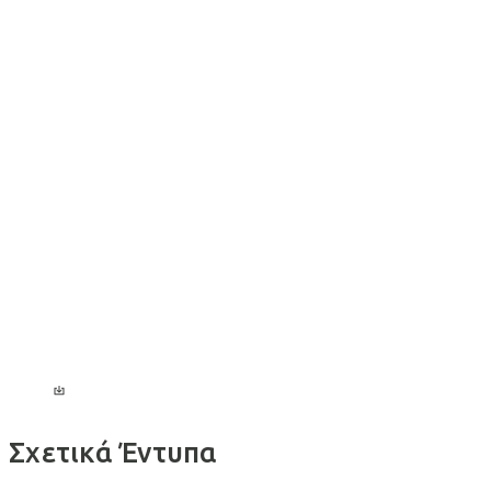
Νοσοκομειακά προγράμματα | Επιδόματα
ασθενειών, χειρουργικά, νοσηλείας, απώλειας ζωής
και ανικανότητας
Προγράμματα πρωτοβάθμιας περίθαλψης
(Εξωνοσοκομειακά)
Σχετικά Έντυπα