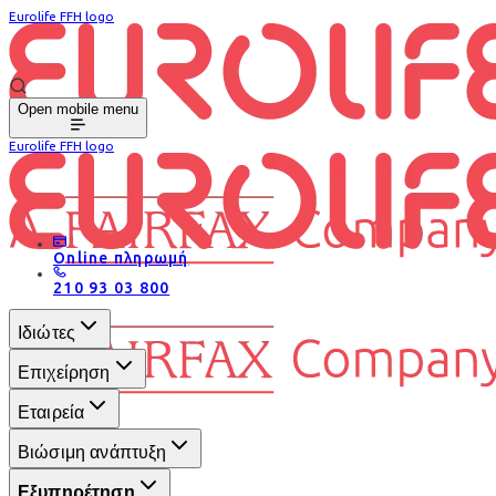
Eurolife FFH logo
Open mobile menu
Eurolife FFH logo
Online πληρωμή
210 93 03 800
Ιδιώτες
Επιχείρηση
Εταιρεία
Βιώσιμη ανάπτυξη
Εξυπηρέτηση