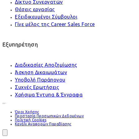
Δίκτυο Συνεργατών
Θέσεις εργασίας
Εξειδικευμένοι Σύμβουλοι
Γίνε μέλος της Career Sales Force
Εξυπηρέτηση
Διαδικασίες Αποζημίωσης
Άσκηση Δικαιωμάτων
Υποβολή Παράπονου
Συχνές Ερωτήσεις
Χρήσιμα Έντυπα & Έγγραφα
Όροι Χρήσης
Προστασία Προσωπικών Δεδομένων
Πολιτική Cookies
Κανάλι Αναφορών Παραβίασης