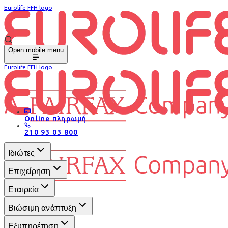
Eurolife FFH logo
Open mobile menu
Eurolife FFH logo
Online πληρωμή
210 93 03 800
Ιδιώτες
Επιχείρηση
Εταιρεία
Βιώσιμη ανάπτυξη
Εξυπηρέτηση