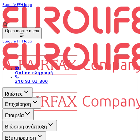
Eurolife FFH logo
Open mobile menu
Eurolife FFH logo
Online πληρωμή
210 93 03 800
Ιδιώτες
Επιχείρηση
Εταιρεία
Βιώσιμη ανάπτυξη
Εξυπηρέτηση