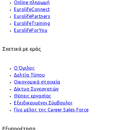
Online πληρωμή
EurolifeConnect
EurolifePartners
EurolifeTraining
EurolifeForYou
Σχετικά με εμάς
Ο Όμιλος
Δελτία Τύπου
Οικονομικά στοιχεία
Δίκτυο Συνεργατών
Θέσεις εργασίας
Εξειδικευμένοι Σύμβουλοι
Γίνε μέλος της Career Sales Force
Εξυπηρέτηση