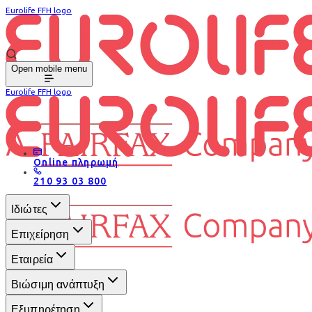
Eurolife FFH logo
Open mobile menu
Eurolife FFH logo
Online πληρωμή
210 93 03 800
Ιδιώτες
Επιχείρηση
Εταιρεία
Βιώσιμη ανάπτυξη
Εξυπηρέτηση