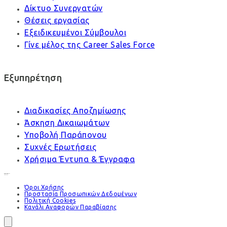
Δίκτυο Συνεργατών
Θέσεις εργασίας
Εξειδικευμένοι Σύμβουλοι
Γίνε μέλος της Career Sales Force
Εξυπηρέτηση
Διαδικασίες Αποζημίωσης
Άσκηση Δικαιωμάτων
Υποβολή Παράπονου
Συχνές Ερωτήσεις
Χρήσιμα Έντυπα & Έγγραφα
Όροι Χρήσης
Προστασία Προσωπικών Δεδομένων
Πολιτική Cookies
Κανάλι Αναφορών Παραβίασης