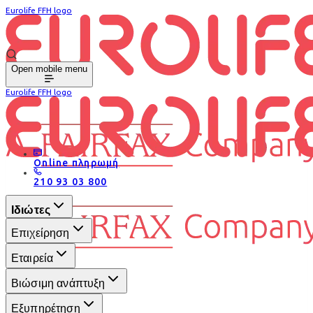
Eurolife FFH logo
Open mobile menu
Eurolife FFH logo
Online πληρωμή
210 93 03 800
Ιδιώτες
Επιχείρηση
Εταιρεία
Βιώσιμη ανάπτυξη
Εξυπηρέτηση