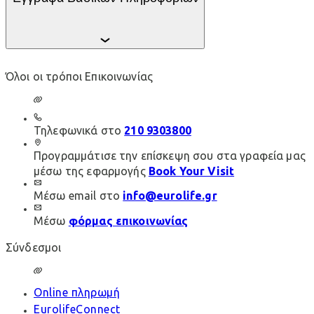
Όλοι οι τρόποι Επικοινωνίας
Προσωπική Ασφάλιση Διαδικτύου (My Cyber
Protection)
File format:
PDF
Τηλεφωνικά στο
210 9303800
File size:
551.7 KB
Προγραμμάτισε την επίσκεψη σου στα γραφεία μας
μέσω της εφαρμογής
Book Your Visit
Προσωπική Ασφάλιση Διαδικτύου (My Cyber
Μέσω email στο
info@eurolife.gr
Protection)
Μέσω
φόρμας επικοινωνίας
File format:
PDF
Σύνδεσμοι
File size:
551.7 KB
Online πληρωμή
EurolifeConnect