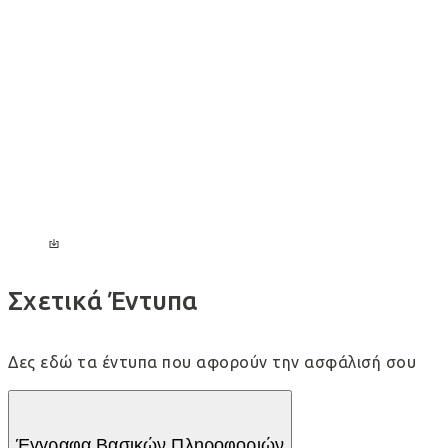
Τι προσφέρει αναλυτικά η κάλυψη «Διαδικτυακές
συναλλαγές πληρωμών»;
Τι προσφέρει αναλυτικά η κάλυψη «Κλοπή
ψηφιακής ταυτότητας»;
Τι προσφέρει αναλυτικά η κάλυψη «Νομική
προστασία σε περίπτωση κλοπής ψηφιακής
ταυτότητας»;
Σχετικά Έντυπα
Δες εδώ τα έντυπα που αφορούν την ασφάλισή σου
Έγγραφα Βασικών Πληροφοριών