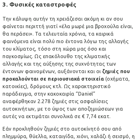
3. Φυσικές καταστροφές
Την κάλυψη αυτήν τη χρειάζεσαι ακόμη κι αν σου
φαίνεται περιττή γιατί «έλα μωρέ μια βροχούλα είναι,
θα περάσει».
Τα τελευταία χρόνια, τα καιρικά
φαινόμενα είναι πολύ πιο έντονα
λόγω της αλλαγής
του κλίματος, τόσο στη χώρα μας όσο και
παγκοσμίως. Ως επακόλουθο της
κλιματικής
αλλαγής
και της αύξησης της συχνότητας των
έντονων φαινομένων, αυξάνονται και οι
ζημιές που
προκαλούνται σε περιουσιακά στοιχεία
(οχήματα,
κατοικίες), δρόμους κτλ. Ως χαρακτηριστικό
παράδειγμα, στην κακοκαιρία “Daniel”
αναφέρθηκαν
2.278 ζημιές στις ασφαλίσεις
αυτοκινήτων, με το ύψος των αποζημιώσεων για
αυτές να εκτιμάται συνολικά σε € 7,74 εκατ
.
Εάν προκληθούν ζημιές στο αυτοκίνητό σου από
πλημμύρα, θύελλα, καταιγίδα, χιόνι,
χαλάζι
ή σεισμό, η