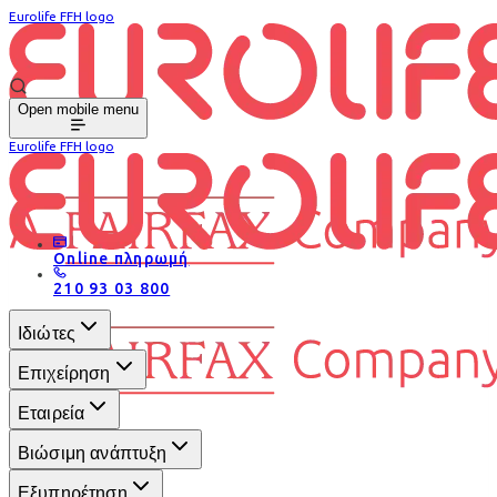
Eurolife FFH logo
Open mobile menu
Eurolife FFH logo
Online πληρωμή
210 93 03 800
Ιδιώτες
Επιχείρηση
Εταιρεία
Βιώσιμη ανάπτυξη
Εξυπηρέτηση