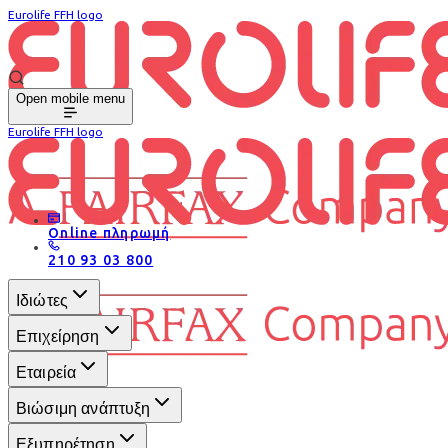
Eurolife FFH logo
Open mobile menu
Eurolife FFH logo
Online πληρωμή
210 93 03 800
Ιδιώτες
Επιχείρηση
Εταιρεία
Βιώσιμη ανάπτυξη
Εξυπηρέτηση