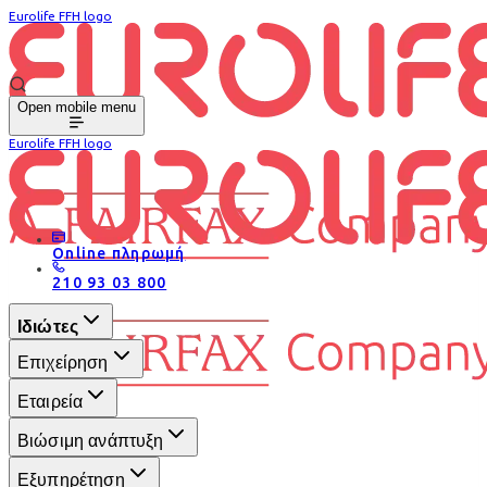
Eurolife FFH logo
Open mobile menu
Eurolife FFH logo
Online πληρωμή
210 93 03 800
Ιδιώτες
Επιχείρηση
Εταιρεία
Βιώσιμη ανάπτυξη
Εξυπηρέτηση