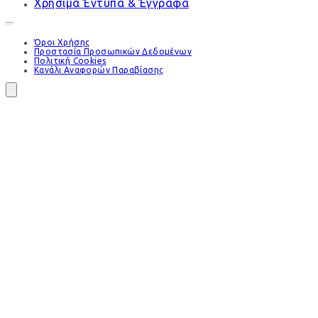
Χρήσιμα Έντυπα & Έγγραφα
Όροι Χρήσης
Προστασία Προσωπικών Δεδομένων
Πολιτική Cookies
Κανάλι Αναφορών Παραβίασης