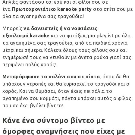
Απλώς φαντάσου το: εσύ και οι φίλοι σου σε
ένα
Πρωτοχρονιάτικο
karaoke
party
στο σπίτι σου με
όλα τα αγαπημένα σας τραγούδια!
Μπορείς
να δανειστείς ή να νοικιάσεις
εξοπλισμό
karaoke
και να φτιάξεις μια playlist με όλα
τα αγαπημένα σας τραγούδια, από τα παιδικά χρόνια
μέχρι και σήμερα. Κάλεσε όλους τους φίλους σου και
ενημέρωσέ τους να ντυθούν με άνετα ρούχα γιατί σας
περιμένει πολύς χορός!
Μεταμόρφωσε το σαλόνι σου σε πίστα
, όπου δε θα
υπάρχουν ντροπές και θα κυριαρχεί το τραγούδι και ο
χορός. Και να θυμάσαι, όταν έχεις πει χάλια το
αγαπημένο σου κομμάτι, πάντα υπάρχει αυτός ο φίλος
που σε έχει βγάλει βίντεο!
Κάνε ένα σύντομο βίντεο με
όμορφες αναμνήσεις που είχες με