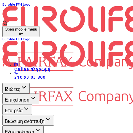
Eurolife FFH logo
Open mobile menu
Eurolife FFH logo
Online πληρωμή
210 93 03 800
Ιδιώτες
Επιχείρηση
Εταιρεία
Βιώσιμη ανάπτυξη
Εξυπηρέτηση