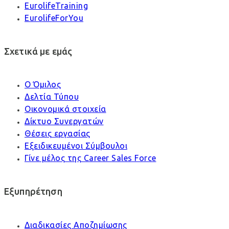
EurolifeTraining
EurolifeForYou
Σχετικά με εμάς
Ο Όμιλος
Δελτία Τύπου
Οικονομικά στοιχεία
Δίκτυο Συνεργατών
Θέσεις εργασίας
Εξειδικευμένοι Σύμβουλοι
Γίνε μέλος της Career Sales Force
Εξυπηρέτηση
Διαδικασίες Αποζημίωσης