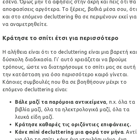
εσένα. Όμως μην τα αφήσεις στην άκρη και πεις ότι θα
αποφασίσεις αργότερα. Το ξέρεις, βαθιά μέσα σου, ότι
και στο επόμενο decluttering θα σε περιμένουν εκεί για
να αναμετρηθείτε.
Κράτησε το σπίτι έτσι για περισσότερο
Η αλήθεια είναι ότι το decluttering είναι μια βαρετή και
δύσκολη διαδικασία. Γι’ αυτό χρειάζεται να βρούμε
τρόπους, ώστε να διατηρήσουμε το σπίτι μας σε αυτή
την κατάσταση για όσο περισσότερο καιρό γίνεται.
Κάποιες συμβουλές που θα σε βοηθήσουν μέχρι το
επόμενο decluttering είναι:
Βάλε μαζί τα παρόμοια αντικείμενα
, π.χ. όλα τα
βιβλία μαζί, όλα τα ηλεκτρολογικά μαζί, όλα τα
λευκά είδη μαζί.
Κράτησε καθαρές τις οριζόντιες επιφάνειες.
Κάνε
mini
decluttering
μια φορά τον μήνα
. Αντί
για όλο το σπίτι, κάνε ένα ντουλάπι μόνο, ένα