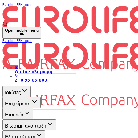
Eurolife FFH logo
Open mobile menu
Eurolife FFH logo
Online πληρωμή
210 93 03 800
Ιδιώτες
Επιχείρηση
Εταιρεία
Βιώσιμη ανάπτυξη
Εξυπηρέτηση