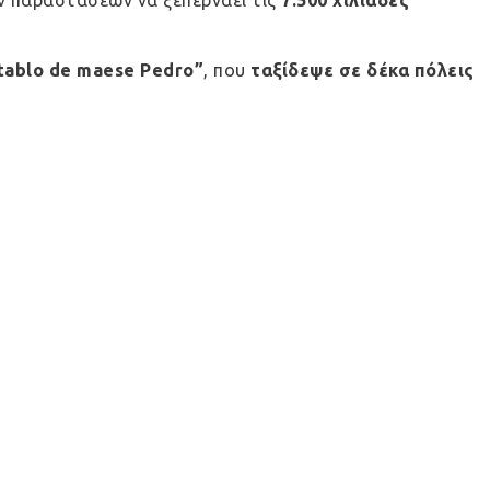
ν παραστάσεων να ξεπερνάει τις
7.500 χιλιάδες
etablo de maese Pedro”
, που
ταξίδεψε σε δέκα πόλεις