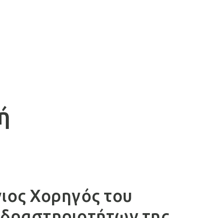
ή
γιος Χορηγός του
 δραστηριοτήτων της,