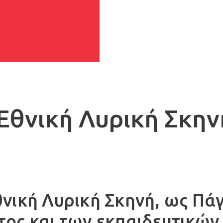
 Εθνική Λυρική Σκην
νική Λυρική Σκηνή, ως Πά
ος και των εκπαιδευτικών