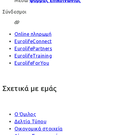
Μέσω
φόρμας επικοινωνίας
Σύνδεσμοι
Online πληρωμή
EurolifeConnect
EurolifePartners
EurolifeTraining
EurolifeForYou
Σχετικά με εμάς
Ο Όμιλος
Δελτία Τύπου
Οικονομικά στοιχεία