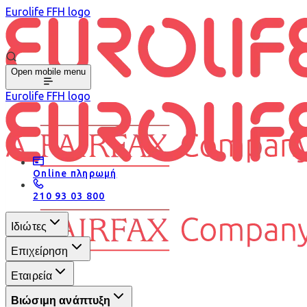
Eurolife FFH logo
Open mobile menu
Eurolife FFH logo
Online πληρωμή
210 93 03 800
Ιδιώτες
Επιχείρηση
Εταιρεία
Βιώσιμη ανάπτυξη