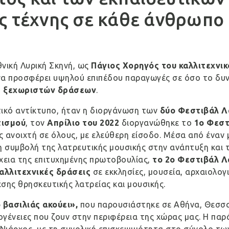
ς τέχνης σε κάθε άνθρωπο
θνική Λυρική Σκηνή
, ως
Πάγιος Χορηγός του καλλιτεχνι
 να προσφέρει υψηλού επιπέδου παραγωγές σε όσο το δ
ς ξεχωριστών δράσεων
.
τικό αντίκτυπο, ήταν η διοργάνωση των
δύο Φεστιβάλ Λ
τισμού
, τον
Απρίλιο του 2022
διοργανώθηκε το
1ο Φεστ
ς ανοιχτή σε όλους, με ελεύθερη είσοδο. Μέσα από ένα
η συμβολή της λατρευτικής μουσικής στην ανάπτυξη και τ
εια της επιτυχημένης πρωτοβουλίας,
το 2ο Φεστιβάλ Λ
αλλιτεχνικές δράσεις
σε εκκλησίες, μουσεία, αρχαιολογ
σης θρησκευτικής λατρείας και μουσικής.
 βασιλιάς ακούει»,
που παρουσιάστηκε σε Αθήνα, Θεσσαλ
κογένειες που ζουν στην περιφέρεια της χώρας μας. Η π