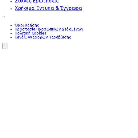
Συχνές Ερωτήσεις
Χρήσιμα Έντυπα & Έγγραφα
Όροι Χρήσης
Προστασία Προσωπικών Δεδομένων
Πολιτική Cookies
Κανάλι Αναφορών Παραβίασης