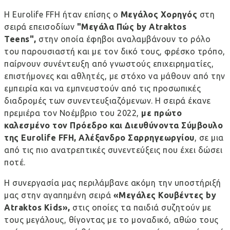
Η Εurolife FFH ήταν επίσης ο
Μεγάλος Χορηγός
στη
σειρά επεισοδίων
"Μεγάλα Πώς by Atraktos
Teens",
στην οποία έφηβοι αναλαμβάνουν το ρόλο
του παρουσιαστή και με τον δικό τους, φρέσκο τρόπο,
παίρνουν συνέντευξη από γνωστούς επιχειρηματίες,
επιστήμονες και αθλητές, με στόχο να μάθουν από την
εμπειρία και να εμπνευστούν από τις προσωπικές
διαδρομές των συνεντευξιαζόμενων. Η σειρά έκανε
πρεμιέρα τον Νοέμβριο του 2022,
με πρώτο
καλεσμένο τον Πρόεδρο και Διευθύνοντα Σύμβουλο
της Eurolife FFH, Αλέξανδρο Σαρρηγεωργίου
, σε μια
από τις πιο ανατρεπτικές συνεντεύξεις που έχει δώσει
ποτέ.
Η συνεργασία μας περιλάμβανε ακόμη την υποστήριξή
μας στην αγαπημένη σειρά
«Μεγάλες Κουβέντες by
Atraktos Kids»,
στις οποίες τα παιδιά συζητούν με
τους μεγάλους, θίγοντας με το μοναδικό, αθώο τους