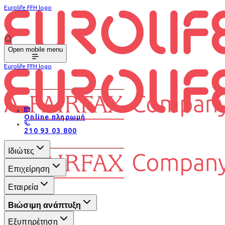
Eurolife FFH logo
Open mobile menu
Eurolife FFH logo
Online πληρωμή
210 93 03 800
Ιδιώτες
Επιχείρηση
Εταιρεία
Βιώσιμη ανάπτυξη
Εξυπηρέτηση