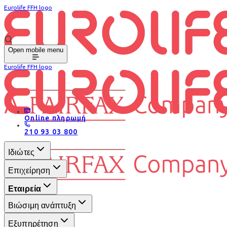
Eurolife FFH logo
Open mobile menu
Eurolife FFH logo
Online πληρωμή
210 93 03 800
Ιδιώτες
Επιχείρηση
Εταιρεία
Βιώσιμη ανάπτυξη
Εξυπηρέτηση