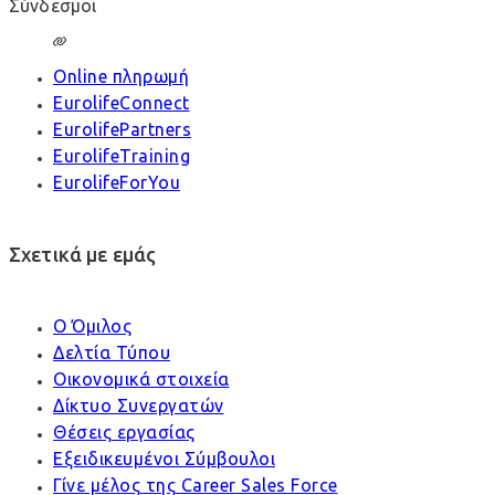
Σύνδεσμοι
Online πληρωμή
EurolifeConnect
EurolifePartners
EurolifeTraining
EurolifeForYou
Σχετικά με εμάς
Ο Όμιλος
Δελτία Τύπου
Οικονομικά στοιχεία
Δίκτυο Συνεργατών
Θέσεις εργασίας
Εξειδικευμένοι Σύμβουλοι
Γίνε μέλος της Career Sales Force