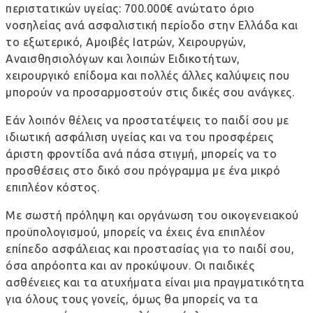
περιστατικών υγείας: 700.000€ ανώτατο όριο
νοσηλείας ανά ασφαλιστική περίοδο στην Ελλάδα και
το εξωτερικό, Αμοιβές Ιατρών, Χειρουργών,
Αναισθησιολόγων και λοιπών Ειδικοτήτων,
χειρουργικό επίδομα και πολλές άλλες καλύψεις που
μπορούν να προσαρμοστούν στις δικές σου ανάγκες.
Εάν λοιπόν θέλεις να προστατέψεις το παιδί σου με
ιδιωτική ασφάλιση υγείας και να του προσφέρεις
άριστη φροντίδα ανά πάσα στιγμή, μπορείς να το
προσθέσεις στο δικό σου πρόγραμμα με ένα μικρό
επιπλέον κόστος.
Με σωστή πρόληψη και οργάνωση του οικογενειακού
προϋπολογισμού, μπορείς να έχεις ένα επιπλέον
επίπεδο ασφάλειας και προστασίας για το παιδί σου,
όσα απρόοπτα και αν προκύψουν. Οι παιδικές
ασθένειες και τα ατυχήματα είναι μια πραγματικότητα
για όλους τους γονείς, όμως θα μπορείς να τα