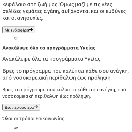
κεφάλαιο στη ζωή μας. Όμως μαζί με τις νέες
σελίδες γεμάτες αγάπη, αυξάνονται και οι ευθύνες
και οι ανησυχίες.
Με ενδιαφέρει
Ανακάλυψε όλα τα προγράμματα Υγείας
Ανακάλυψε όλα τα προγράμματα Υγείας
Βρες το πρόγραμμα που καλύπτει κάθε σου ανάγκη,
από νοσοκομειακή περίθαλψη έως πρόληψη.
Βρες το πρόγραμμα που καλύπτει κάθε σου ανάγκη, από
νοσοκομειακή περίθαλψη έως πρόληψη.
Δες περισσότερα
Όλοι οι τρόποι Επικοινωνίας