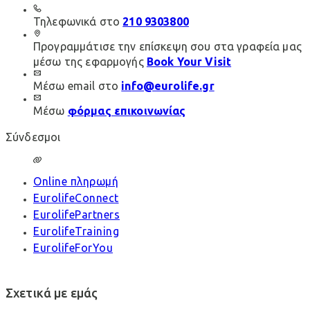
Τηλεφωνικά στο
210 9303800
Προγραμμάτισε την επίσκεψη σου στα γραφεία μας
μέσω της εφαρμογής
Book Your Visit
Μέσω email στο
info@eurolife.gr
Μέσω
φόρμας επικοινωνίας
Σύνδεσμοι
Online πληρωμή
EurolifeConnect
EurolifePartners
EurolifeTraining
EurolifeForYou
Σχετικά με εμάς