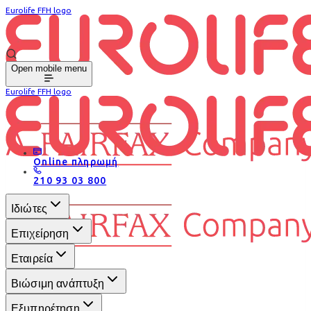
Eurolife FFH logo
Open mobile menu
Eurolife FFH logo
Online πληρωμή
210 93 03 800
Ιδιώτες
Επιχείρηση
Εταιρεία
Βιώσιμη ανάπτυξη
Εξυπηρέτηση