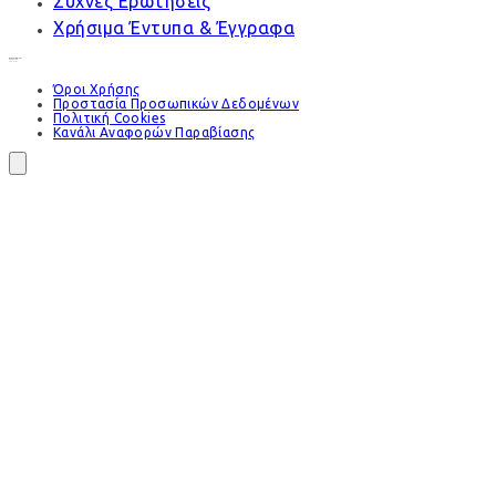
Συχνές Ερωτήσεις
Χρήσιμα Έντυπα & Έγγραφα
Όροι Χρήσης
Προστασία Προσωπικών Δεδομένων
Πολιτική Cookies
Κανάλι Αναφορών Παραβίασης