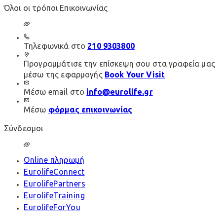
Όλοι οι τρόποι Επικοινωνίας
Τηλεφωνικά στο
210 9303800
Προγραμμάτισε την επίσκεψη σου στα γραφεία μας
μέσω της εφαρμογής
Book Your Visit
Μέσω email στο
info@eurolife.gr
Μέσω
φόρμας επικοινωνίας
Σύνδεσμοι
Online πληρωμή
EurolifeConnect
EurolifePartners
EurolifeTraining
EurolifeForYou