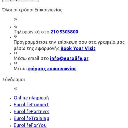
Όλοι οι τρόποι Επικοινωνίας
Τηλεφωνικά στο
210 9303800
Προγραμμάτισε την επίσκεψη σου στα γραφεία μας
μέσω της εφαρμογής
Book Your Visit
Μέσω email στο
info@eurolife.gr
Μέσω
φόρμας επικοινωνίας
Σύνδεσμοι
Online πληρωμή
EurolifeConnect
EurolifePartners
EurolifeTraining
EurolifeForYou