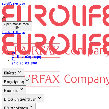
Eurolife FFH logo
Open mobile menu
Eurolife FFH logo
Online πληρωμή
210 93 03 800
Ιδιώτες
Επιχείρηση
Εταιρεία
Βιώσιμη ανάπτυξη
Εξυπηρέτηση