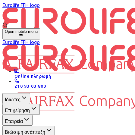
Eurolife FFH logo
Open mobile menu
Eurolife FFH logo
Online πληρωμή
210 93 03 800
Ιδιώτες
Επιχείρηση
Εταιρεία
Βιώσιμη ανάπτυξη