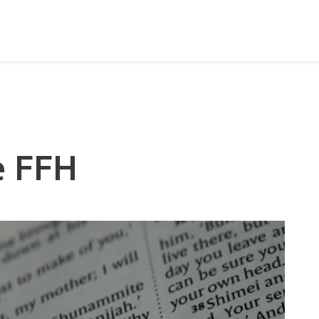
e FFH