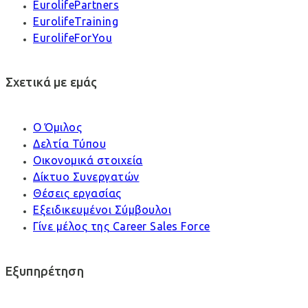
EurolifePartners
EurolifeTraining
EurolifeForYou
Σχετικά με εμάς
Ο Όμιλος
Δελτία Τύπου
Οικονομικά στοιχεία
Δίκτυο Συνεργατών
Θέσεις εργασίας
Εξειδικευμένοι Σύμβουλοι
Γίνε μέλος της Career Sales Force
Εξυπηρέτηση