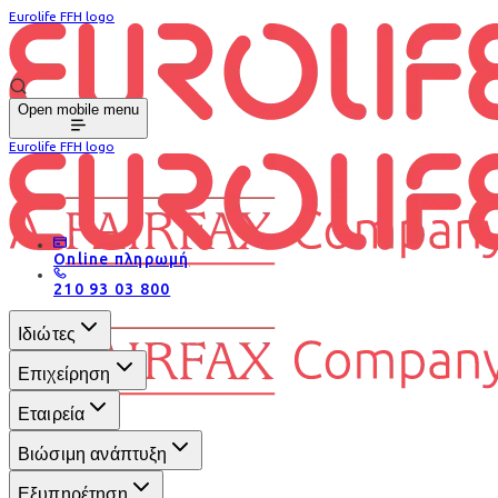
Eurolife FFH logo
Open mobile menu
Eurolife FFH logo
Online πληρωμή
210 93 03 800
Ιδιώτες
Επιχείρηση
Εταιρεία
Βιώσιμη ανάπτυξη
Εξυπηρέτηση