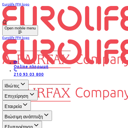
Eurolife FFH logo
Open mobile menu
Eurolife FFH logo
Online πληρωμή
210 93 03 800
Ιδιώτες
Επιχείρηση
Εταιρεία
Βιώσιμη ανάπτυξη
Εξυπηρέτηση