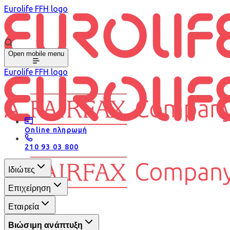
Eurolife FFH logo
Open mobile menu
Eurolife FFH logo
Online πληρωμή
210 93 03 800
Ιδιώτες
Επιχείρηση
Εταιρεία
Βιώσιμη ανάπτυξη