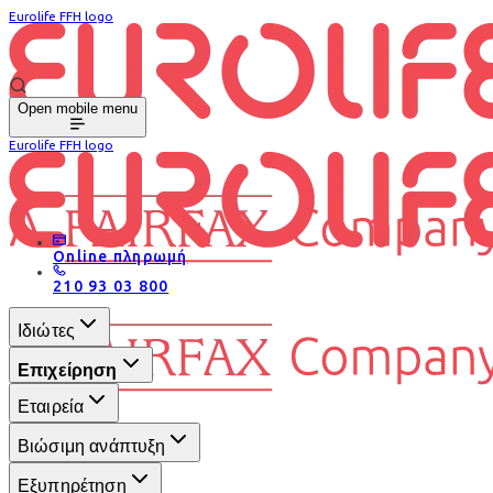
Eurolife FFH logo
Open mobile menu
Eurolife FFH logo
Online πληρωμή
210 93 03 800
Ιδιώτες
Επιχείρηση
Εταιρεία
Βιώσιμη ανάπτυξη
Εξυπηρέτηση