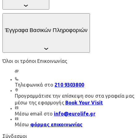
Όροι ασφάλισης περιουσίας επιχείρησης (My
Έγγραφα Βασικών Πληροφοριών
Business First)
File format:
PDF
File size:
4584.4 KB
Όλοι οι τρόποι Επικοινωνίας
Όροι ασφάλισης περιουσίας επιχείρησης (My
Business First)
Τηλεφωνικά στο
210 9303800
File format:
PDF
Προγραμμάτισε την επίσκεψη σου στα γραφεία μας
File size:
4584.4 KB
μέσω της εφαρμογής
Book Your Visit
Μέσω email στο
info@eurolife.gr
Μέσω
φόρμας επικοινωνίας
Σύνδεσμοι