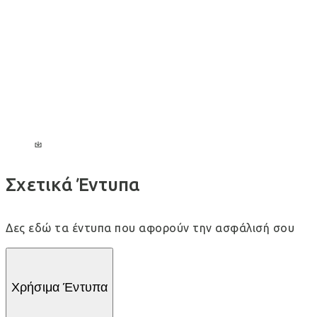
Σε ποιες περιπτώσεις μπορώ να καλέσω τεχνική
βοήθεια;
Πότε μπορώ να αναπροσαρμόσω την αξία του
ασφαλισμένου κτιρίου ή/και του περιεχομένου;
Πότε μπορώ να κάνω αλλαγές στον τρόπο και το
μέσο πληρωμής των ασφαλίστρων του Συμβολαίου
μου;
Σχετικά Έντυπα
Δες εδώ τα έντυπα που αφορούν την ασφάλισή σου
Χρήσιμα Έντυπα