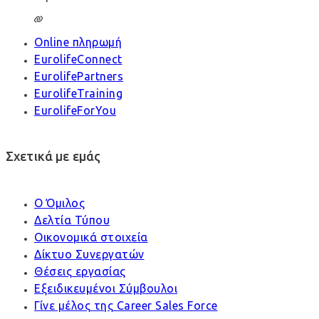
Online πληρωμή
EurolifeConnect
EurolifePartners
EurolifeTraining
EurolifeForYou
Σχετικά με εμάς
Ο Όμιλος
Δελτία Τύπου
Οικονομικά στοιχεία
Δίκτυο Συνεργατών
Θέσεις εργασίας
Εξειδικευμένοι Σύμβουλοι
Γίνε μέλος της Career Sales Force