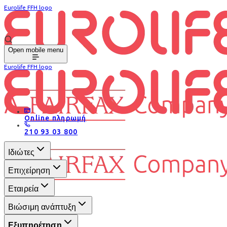
Eurolife FFH logo
Open mobile menu
Eurolife FFH logo
Online πληρωμή
210 93 03 800
Ιδιώτες
Επιχείρηση
Εταιρεία
Βιώσιμη ανάπτυξη
Εξυπηρέτηση