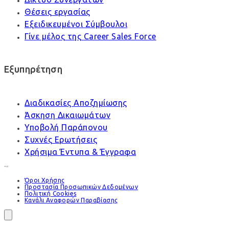
Θέσεις εργασίας
Εξειδικευμένοι Σύμβουλοι
Γίνε μέλος της Career Sales Force
Εξυπηρέτηση
Διαδικασίες Αποζημίωσης
Άσκηση Δικαιωμάτων
Υποβολή Παράπονου
Συχνές Ερωτήσεις
Χρήσιμα Έντυπα & Έγγραφα
Όροι Χρήσης
Προστασία Προσωπικών Δεδομένων
Πολιτική Cookies
Κανάλι Αναφορών Παραβίασης