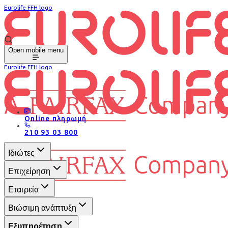
Eurolife FFH logo
Open mobile menu
Eurolife FFH logo
Online πληρωμή
210 93 03 800
Ιδιώτες
Επιχείρηση
Εταιρεία
Βιώσιμη ανάπτυξη
Εξυπηρέτηση