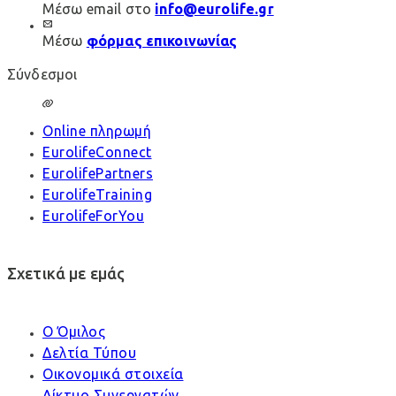
Μέσω email στο
info@eurolife.gr
Μέσω
φόρμας επικοινωνίας
Σύνδεσμοι
Online πληρωμή
EurolifeConnect
EurolifePartners
EurolifeTraining
EurolifeForYou
Σχετικά με εμάς
Ο Όμιλος
Δελτία Τύπου
Οικονομικά στοιχεία
Δίκτυο Συνεργατών