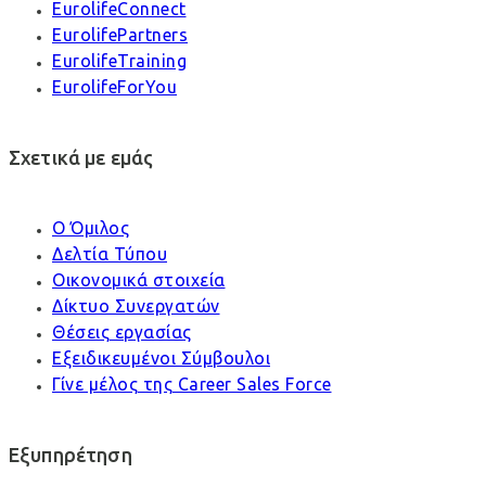
EurolifeConnect
EurolifePartners
EurolifeTraining
EurolifeForYou
Σχετικά με εμάς
Ο Όμιλος
Δελτία Τύπου
Οικονομικά στοιχεία
Δίκτυο Συνεργατών
Θέσεις εργασίας
Εξειδικευμένοι Σύμβουλοι
Γίνε μέλος της Career Sales Force
Εξυπηρέτηση