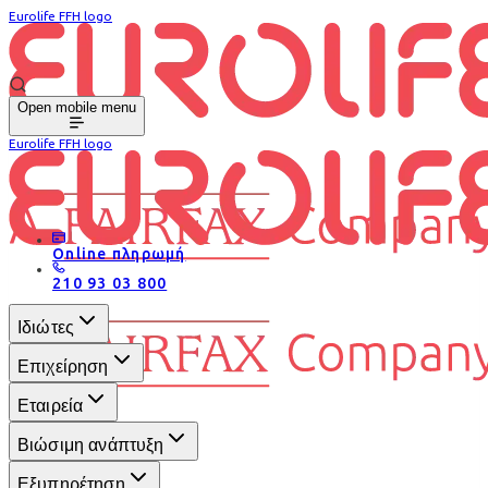
Eurolife FFH logo
Open mobile menu
Eurolife FFH logo
Online πληρωμή
210 93 03 800
Ιδιώτες
Επιχείρηση
Εταιρεία
Βιώσιμη ανάπτυξη
Εξυπηρέτηση