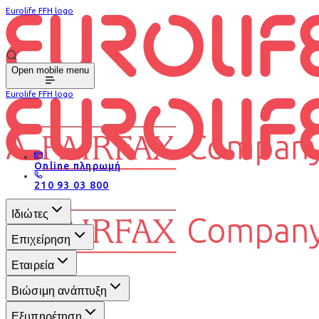
Eurolife FFH logo
Open mobile menu
Eurolife FFH logo
Online πληρωμή
210 93 03 800
Ιδιώτες
Επιχείρηση
Εταιρεία
Βιώσιμη ανάπτυξη
Εξυπηρέτηση