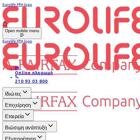
Eurolife FFH logo
Open mobile menu
Eurolife FFH logo
Online πληρωμή
210 93 03 800
Ιδιώτες
Επιχείρηση
Εταιρεία
Βιώσιμη ανάπτυξη
Εξυπηρέτηση