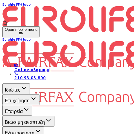
Eurolife FFH logo
Open mobile menu
Eurolife FFH logo
Online πληρωμή
210 93 03 800
Ιδιώτες
Επιχείρηση
Εταιρεία
Βιώσιμη ανάπτυξη
Εξυπηρέτηση