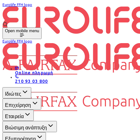
Eurolife FFH logo
Open mobile menu
Eurolife FFH logo
Online πληρωμή
210 93 03 800
Ιδιώτες
Επιχείρηση
Εταιρεία
Βιώσιμη ανάπτυξη
Εξυπηρέτηση