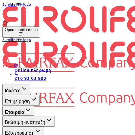
Eurolife FFH logo
Open mobile menu
Eurolife FFH logo
Online πληρωμή
210 93 03 800
Ιδιώτες
Επιχείρηση
Εταιρεία
Βιώσιμη ανάπτυξη
Εξυπηρέτηση