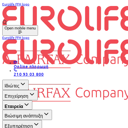
Eurolife FFH logo
Open mobile menu
Eurolife FFH logo
Online πληρωμή
210 93 03 800
Ιδιώτες
Επιχείρηση
Εταιρεία
Βιώσιμη ανάπτυξη
Εξυπηρέτηση