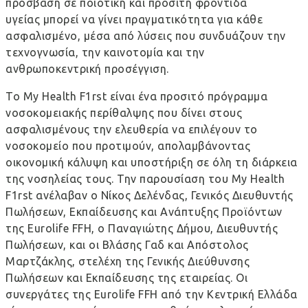
πρόσβαση σε ποιοτική και προσιτή φροντίδα
υγείας μπορεί να γίνει πραγματικότητα για κάθε
ασφαλισμένο, μέσα από λύσεις που συνδυάζουν την
τεχνογνωσία, την καινοτομία και την
ανθρωποκεντρική προσέγγιση.
Το My Health F1rst είναι ένα προσιτό πρόγραμμα
νοσοκομειακής περίθαλψης που δίνει στους
ασφαλισμένους την ελευθερία να επιλέγουν το
νοσοκομείο που προτιμούν, απολαμβάνοντας
οικονομική κάλυψη και υποστήριξη σε όλη τη διάρκεια
της νοσηλείας τους. Την παρουσίαση του My Health
F1rst ανέλαβαν ο Νίκος Δελένδας, Γενικός Διευθυντής
Πωλήσεων, Εκπαίδευσης και Ανάπτυξης Προϊόντων
της Eurolife FFH, ο Παναγιώτης Δήμου, Διευθυντής
Πωλήσεων, και οι Βλάσης Γαδ και Απόστολος
Μαρτζάκλης, στελέχη της Γενικής Διεύθυνσης
Πωλήσεων και Εκπαίδευσης της εταιρείας. Οι
συνεργάτες της Eurolife FFH από την Κεντρική Ελλάδα