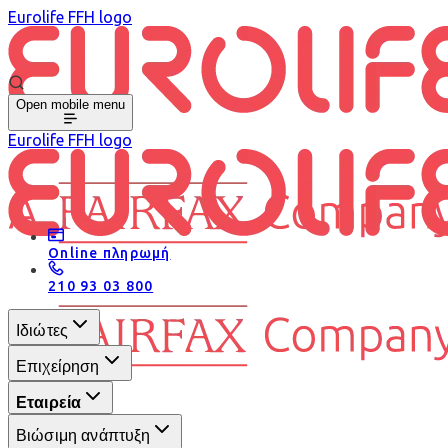
Eurolife FFH logo
Open mobile menu
Eurolife FFH logo
Online πληρωμή
210 93 03 800
Ιδιώτες
Επιχείρηση
Εταιρεία
Βιώσιμη ανάπτυξη