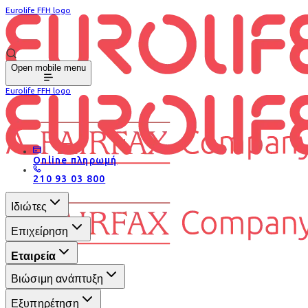
Eurolife FFH logo
Open mobile menu
Eurolife FFH logo
Online πληρωμή
210 93 03 800
Ιδιώτες
Επιχείρηση
Εταιρεία
Βιώσιμη ανάπτυξη
Εξυπηρέτηση