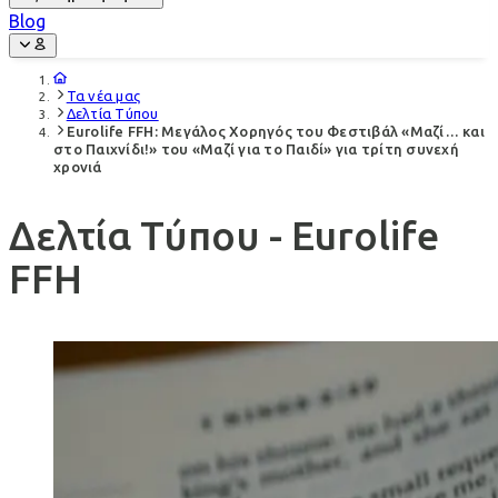
Blog
Τα νέα μας
Δελτία Τύπου
Eurolife FFH: Μεγάλος Χορηγός του Φεστιβάλ «Μαζί… και
στο Παιχνίδι!» του «Μαζί για το Παιδί» για τρίτη συνεχή
χρονιά
Δελτία Τύπου - Eurolife
FFH