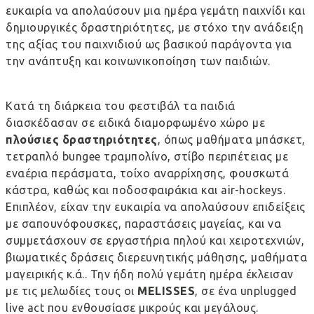
ευκαιρία να απολαύσουν μια ημέρα γεμάτη παιχνίδι και
δημιουργικές δραστηριότητες, με στόχο την ανάδειξη
της αξίας του παιχνιδιού ως βασικού παράγοντα για
την ανάπτυξη και κοινωνικοποίηση των παιδιών.
Κατά τη διάρκεια του φεστιβάλ τα παιδιά
διασκέδασαν σε ειδικά διαμορφωμένο χώρο με
πλούσιες δραστηριότητες
, όπως μαθήματα μπάσκετ,
τετραπλό bungee τραμπολίνο, στίβο περιπέτειας με
εναέρια περάσματα, τοίχο αναρρίχησης, φουσκωτά
κάστρα, καθώς και ποδοσφαιράκια και air-hockeys.
Επιπλέον, είχαν την ευκαιρία να απολαύσουν επιδείξεις
με σαπουνόφουσκες, παραστάσεις μαγείας, και να
συμμετάσχουν σε εργαστήρια πηλού και χειροτεχνιών,
βιωματικές δράσεις διερευνητικής μάθησης, μαθήματα
μαγειρικής κ.ά.. Την ήδη πολύ γεμάτη ημέρα έκλεισαν
με τις μελωδίες τους οι
MELISSES
, σε ένα unplugged
live act που ενθουσίασε μικρούς και μεγάλους.