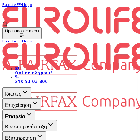
Eurolife FFH logo
Open mobile menu
Eurolife FFH logo
Online πληρωμή
210 93 03 800
Ιδιώτες
Επιχείρηση
Εταιρεία
Βιώσιμη ανάπτυξη
Εξυπηρέτηση