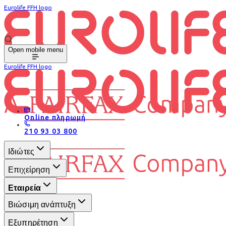
Eurolife FFH logo
Open mobile menu
Eurolife FFH logo
Online πληρωμή
210 93 03 800
Ιδιώτες
Επιχείρηση
Εταιρεία
Βιώσιμη ανάπτυξη
Εξυπηρέτηση