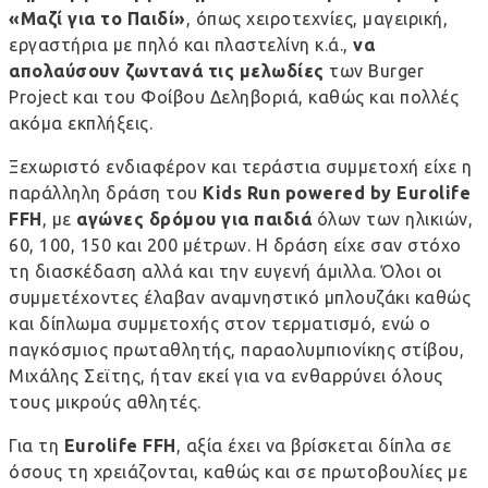
«Μαζί για το Παιδί»
, όπως χειροτεχνίες, μαγειρική,
εργαστήρια με πηλό και πλαστελίνη κ.ά.,
να
απολαύσουν ζωντανά τις μελωδίες
των Burger
Project και του Φοίβου Δεληβοριά, καθώς και πολλές
ακόμα εκπλήξεις.
Ξεχωριστό ενδιαφέρον και τεράστια συμμετοχή είχε η
παράλληλη δράση του
Kids
Run
powered
by
Eurolife
FFH
, με
αγώνες δρόμου για παιδιά
όλων των ηλικιών,
60, 100, 150 και 200 μέτρων. Η δράση είχε σαν στόχο
τη διασκέδαση αλλά και την ευγενή άμιλλα. Όλοι οι
συμμετέχοντες έλαβαν αναμνηστικό μπλουζάκι καθώς
και δίπλωμα συμμετοχής στον τερματισμό, ενώ ο
παγκόσμιος πρωταθλητής, παραολυμπιονίκης στίβου,
Μιχάλης Σεϊτης, ήταν εκεί για να ενθαρρύνει όλους
τους μικρούς αθλητές.
Για τη
Eurolife
FFH
, αξία έχει να βρίσκεται δίπλα σε
όσους τη χρειάζονται, καθώς και σε πρωτοβουλίες με