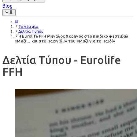
Blog
Τα νέα μας
Δελτία Τύπου
H Eurolife FFH Μεγάλος Χορηγός στο παιδικό φεστιβάλ
«Μαζί… και στο Παιχνίδι!» του «Μαζί για το Παιδί»
Δελτία Τύπου - Eurolife
FFH