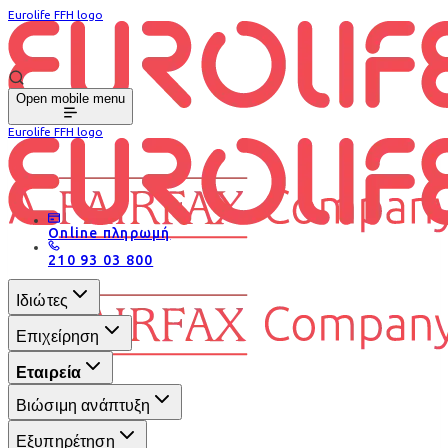
Eurolife FFH logo
Open mobile menu
Eurolife FFH logo
Online πληρωμή
210 93 03 800
Ιδιώτες
Επιχείρηση
Εταιρεία
Βιώσιμη ανάπτυξη
Εξυπηρέτηση