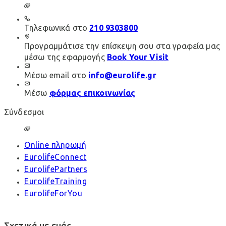
Τηλεφωνικά στο
210 9303800
Προγραμμάτισε την επίσκεψη σου στα γραφεία μας
μέσω της εφαρμογής
Book Your Visit
Μέσω email στο
info@eurolife.gr
Μέσω
φόρμας επικοινωνίας
Σύνδεσμοι
Online πληρωμή
EurolifeConnect
EurolifePartners
EurolifeTraining
EurolifeForYou
Σχετικά με εμάς