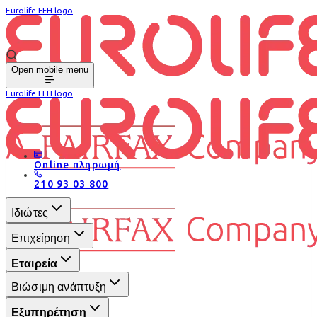
Eurolife FFH logo
Open mobile menu
Eurolife FFH logo
Online πληρωμή
210 93 03 800
Ιδιώτες
Επιχείρηση
Εταιρεία
Βιώσιμη ανάπτυξη
Εξυπηρέτηση