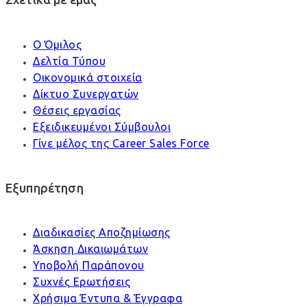
Ο Όμιλος
Δελτία Τύπου
Οικονομικά στοιχεία
Δίκτυο Συνεργατών
Θέσεις εργασίας
Εξειδικευμένοι Σύμβουλοι
Γίνε μέλος της Career Sales Force
Εξυπηρέτηση
Διαδικασίες Αποζημίωσης
Άσκηση Δικαιωμάτων
Υποβολή Παράπονου
Συχνές Ερωτήσεις
Χρήσιμα Έντυπα & Έγγραφα