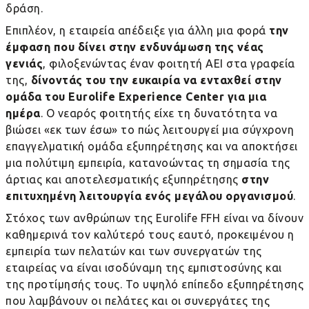
δράση.
Επιπλέον, η εταιρεία απέδειξε για άλλη μια φορά
την
έμφαση που δίνει στην ενδυνάμωση της νέας
γενιάς
, φιλοξενώντας έναν φοιτητή
AEI
στα γραφεία
της,
δίνοντάς του την ευκαιρία να ενταχθεί στην
ομάδα του Eurolife Experience Center για μια
ημέρα
. Ο νεαρός φοιτητής είχε τη δυνατότητα να
βιώσει «εκ των έσω» το πώς λειτουργεί μια σύγχρονη
επαγγελματική ομάδα εξυπηρέτησης και να αποκτήσει
μια πολύτιμη εμπειρία, κατανοώντας τη σημασία της
άρτιας και αποτελεσματικής εξυπηρέτησης
στην
επιτυχημένη λειτουργία ενός μεγάλου οργανισμού
.
Στόχος των ανθρώπων της
Eurolife
FFH
είναι να δίνουν
καθημερινά τον καλύτερό τους εαυτό, προκειμένου η
εμπειρία των πελατών και των συνεργατών της
εταιρείας να είναι ισοδύναμη της εμπιστοσύνης και
της προτίμησής τους.
To
υψηλό επίπεδο εξυπηρέτησης
που λαμβάνουν οι πελάτες και οι συνεργάτες της