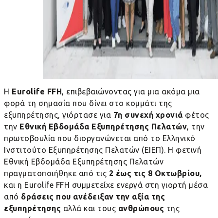
Η
Eurolife FFH
, επιβεβαιώνοντας για μια ακόμα μια
φορά τη σημασία που δίνει στο κομμάτι της
εξυπηρέτησης, γιόρτασε για
7η συνεχή χρονιά
φέτος
την
Εθνική Εβδομάδα Εξυπηρέτησης Πελατών
, την
πρωτοβουλία που διοργανώνεται από το Ελληνικό
Ινστιτούτο Εξυπηρέτησης Πελατών (ΕΙΕΠ). Η φετινή
Εθνική Εβδομάδα Εξυπηρέτησης Πελατών
πραγματοποιήθηκε από τις
2 έως τις 8 Οκτωβρίου,
και η
Eurolife
FFH
συμμετείχε ενεργά στη γιορτή μέσα
από
δράσεις που ανέδειξαν την αξία της
εξυπηρέτησης
αλλά και τους
ανθρώπους
της