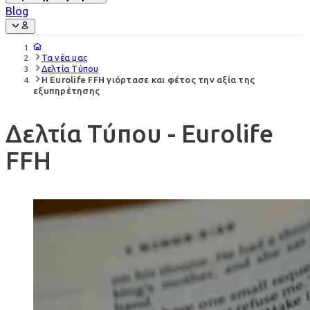
Blog
Τα νέα μας
Δελτία Τύπου
Η Eurolife FFH γιόρτασε και φέτος την αξία της
εξυπηρέτησης
Δελτία Τύπου - Eurolife
FFH