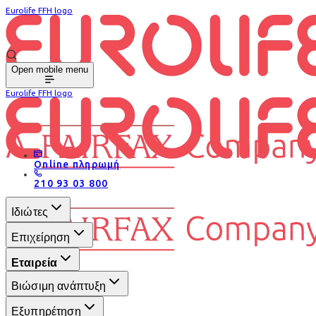
Eurolife FFH logo
Open mobile menu
Eurolife FFH logo
Online πληρωμή
210 93 03 800
Ιδιώτες
Επιχείρηση
Εταιρεία
Βιώσιμη ανάπτυξη
Εξυπηρέτηση