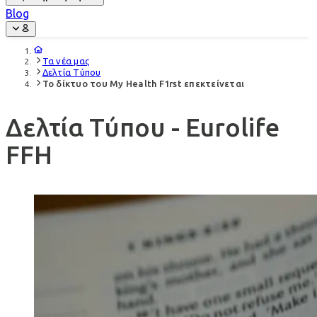
Blog
Τα νέα μας
Δελτία Τύπου
Το δίκτυο του My Health F1rst επεκτείνεται
Δελτία Τύπου - Eurolife
FFH