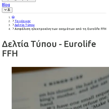
Blog
Τα νέα μας
Δελτία Τύπου
Ασφάλιση ηλεκτροκίνητων οχημάτων από τη Eurolife FFH
Δελτία Τύπου - Eurolife
FFH