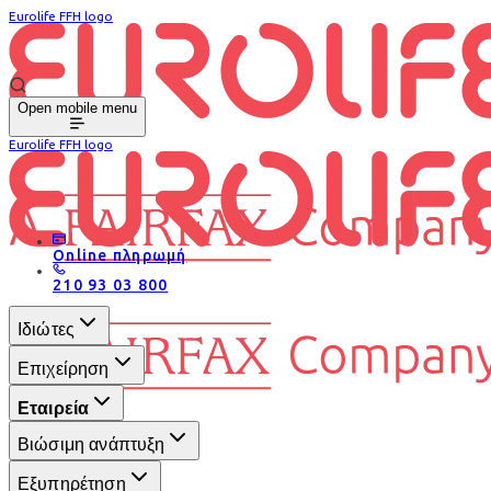
Eurolife FFH logo
Open mobile menu
Eurolife FFH logo
Online πληρωμή
210 93 03 800
Ιδιώτες
Επιχείρηση
Εταιρεία
Βιώσιμη ανάπτυξη
Εξυπηρέτηση