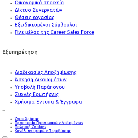
Οικονομικά στοιχεία
Δίκτυο Συνεργατών
Θέσεις εργασίας
Εξειδικευμένοι Σύμβουλοι
Γίνε μέλος της Career Sales Force
Εξυπηρέτηση
Διαδικασίες Αποζημίωσης
Άσκηση Δικαιωμάτων
Υποβολή Παράπονου
Συχνές Ερωτήσεις
Χρήσιμα Έντυπα & Έγγραφα
Όροι Χρήσης
Προστασία Προσωπικών Δεδομένων
Πολιτική Cookies
Κανάλι Αναφορών Παραβίασης