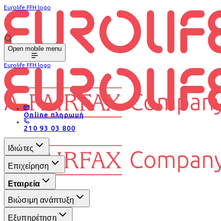
Eurolife FFH logo
Open mobile menu
Eurolife FFH logo
Online πληρωμή
210 93 03 800
Ιδιώτες
Επιχείρηση
Εταιρεία
Βιώσιμη ανάπτυξη
Εξυπηρέτηση