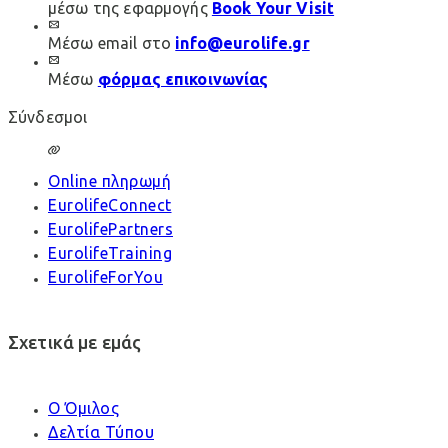
μέσω της εφαρμογής
Book Your Visit
Μέσω email στο
info@eurolife.gr
Μέσω
φόρμας επικοινωνίας
Σύνδεσμοι
Online πληρωμή
EurolifeConnect
EurolifePartners
EurolifeTraining
EurolifeForYou
Σχετικά με εμάς
Ο Όμιλος
Δελτία Τύπου