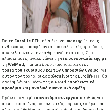
Για τη
Eurolife FFH
, αξία έχει να υποστηρίζει τους
ανθρώπους προσφέροντας ασφαλιστικές προτάσεις
που βελτιώνουν την καθημερινότητά τους. Στο
πλαίσιο αυτό, ανακοινώνει τη
νέα συνεργασία της με
τη
WelMed
, η οποία δραστηριοποιείται στον
τομέα
του τουρισμού και των υπηρεσιών υγείας
. Με
αυτόν τον τρόπο, οι ασφαλισμένοι της Eurolife FFH θα
απολαμβάνουν μέσω της WelMed
αποκλειστικά
προνόμια
και
μοναδικά οικονομικά
οφέλη
.
Πρόκειται για μία
καινοτόμα συνεργασία
καθώς για
πρώτη φορά ένας ασφαλιστικός πάροχος εισέρχεται
μέσω της WelMed σε υπηρεσίες ιδιαίτερα δημοφιλείς