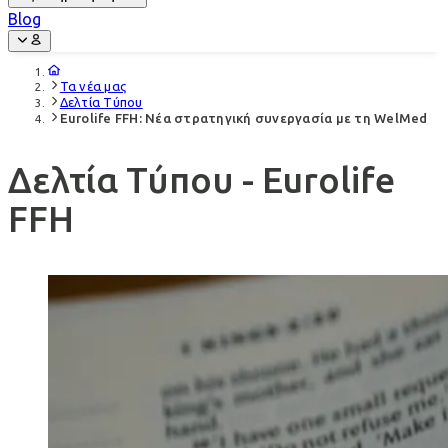
Blog
Τα νέα μας
Δελτία Τύπου
Eurolife FFH: Νέα στρατηγική συνεργασία με τη WelMed
Δελτία Τύπου - Eurolife
FFH