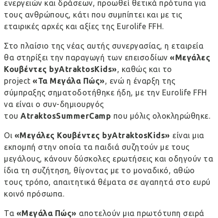
ενεργειών και δράσεων, προωθεί θετικά πρότυπα για
τους ανθρώπους, κάτι που συμπίπτει και με τις
εταιρικές αρχές και αξίες της Eurolife FFH.
Στο πλαίσιο της νέας αυτής συνεργασίας, η εταιρεία
θα στηρίξει την παραγωγή των επεισοδίων
«Μεγάλες
Κουβέντες
by
Atraktos
Kids
»
, καθώς και το
project
«Τα Μεγάλα Πώς»
, ενώ η έναρξη της
σύμπραξης σηματοδοτήθηκε ήδη, με την Eurolife FFH
να είναι ο συν-δημιουργός
του
Atraktos
Summer
Camp
που μόλις ολοκληρώθηκε.
Οι
«Μεγάλες Κουβέντες
by
Atraktos
Kids
»
είναι μια
εκπομπή στην οποία τα παιδιά συζητούν με τους
μεγάλους, κάνουν δύσκολες ερωτήσεις και οδηγούν τα
ίδια τη συζήτηση, θίγοντας με το μοναδικό, αθώο
τους τρόπο, απαιτητικά θέματα σε αγαπητά στο ευρύ
κοινό πρόσωπα.
Τα
«Μεγάλα Πώς»
αποτελούν μια πρωτότυπη σειρά