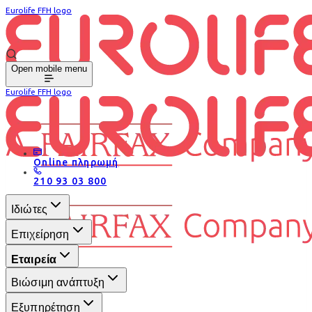
Eurolife FFH logo
Open mobile menu
Eurolife FFH logo
Online πληρωμή
210 93 03 800
Ιδιώτες
Επιχείρηση
Εταιρεία
Βιώσιμη ανάπτυξη
Εξυπηρέτηση