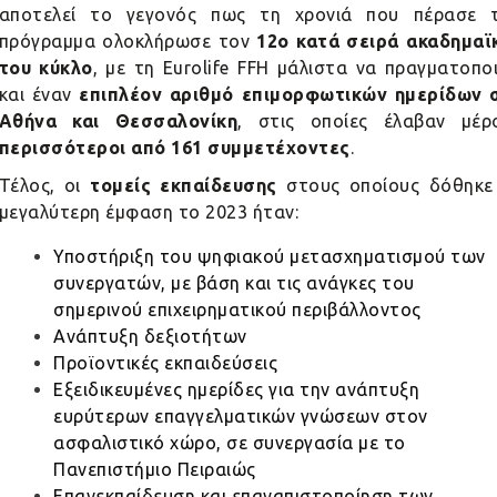
αποτελεί το γεγονός πως τη χρονιά που πέρασε 
πρόγραμμα ολοκλήρωσε τον
12ο κατά σειρά ακαδημαϊ
του κύκλο
, με τη
Eurolife
FFH μάλιστα να πραγματοποι
και έναν
επιπλέον αριθμό επιμορφωτικών ημερίδων 
Αθήνα και Θεσσαλονίκη
, στις οποίες έλαβαν μέρ
περισσότεροι από 161 συμμετέχοντες
.
Τέλος, οι
τομείς εκπαίδευσης
στους οποίους δόθηκε
μεγαλύτερη έμφαση το 2023 ήταν:
Υποστήριξη του ψηφιακού μετασχηματισμού των
συνεργατών, με βάση και τις ανάγκες του
σημερινού επιχειρηματικού περιβάλλοντος
Ανάπτυξη δεξιοτήτων
Προϊοντικές εκπαιδεύσεις
Εξειδικευμένες ημερίδες για την ανάπτυξη
ευρύτερων επαγγελματικών γνώσεων στον
ασφαλιστικό χώρο, σε συνεργασία με το
Πανεπιστήμιο Πειραιώς
Επανεκπαίδευση και επαναπιστοποίηση των