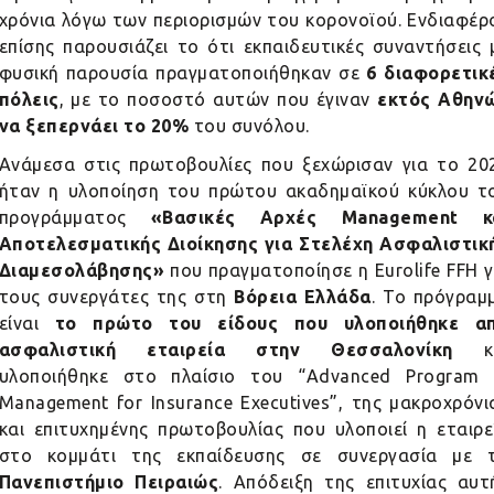
χρόνια λόγω των περιορισμών του κορονοϊού. Ενδιαφέρ
επίσης παρουσιάζει το ότι εκπαιδευτικές συναντήσεις 
φυσική παρουσία πραγματοποιήθηκαν σε
6 διαφορετικ
πόλεις
, με το ποσοστό αυτών που έγιναν
εκτός
Αθην
να ξεπερνάει το 20%
του συνόλου.
Ανάμεσα στις πρωτοβουλίες που ξεχώρισαν για το 20
ήταν η υλοποίηση του πρώτου ακαδημαϊκού κύκλου τ
προγράμματος
«Βασικές Αρχές Management κ
Αποτελεσματικής Διοίκησης για Στελέχη Ασφαλιστικ
Διαμεσολάβησης»
που πραγματοποίησε η
Eurolife
FFH γ
τους συνεργάτες της στη
Βόρεια Ελλάδα
. Το πρόγραμ
είναι
το πρώτο του είδους που υλοποιήθηκε α
ασφαλιστική εταιρεία στην Θεσσαλονίκη
κ
υλοποιήθηκε στο πλαίσιο του “Advanced Program 
Management for Insurance Executives”, της μακροχρόνι
και επιτυχημένης πρωτοβουλίας που υλοποιεί η εταιρε
στο κομμάτι της εκπαίδευσης σε συνεργασία με 
Πανεπιστήμιο Πειραιώς
. Απόδειξη της επιτυχίας αυτ