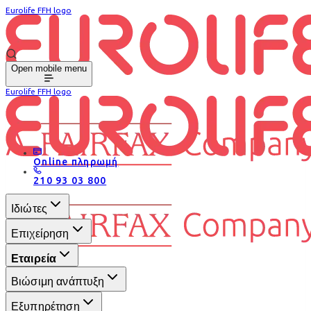
Eurolife FFH logo
Open mobile menu
Eurolife FFH logo
Online πληρωμή
210 93 03 800
Ιδιώτες
Επιχείρηση
Εταιρεία
Βιώσιμη ανάπτυξη
Εξυπηρέτηση