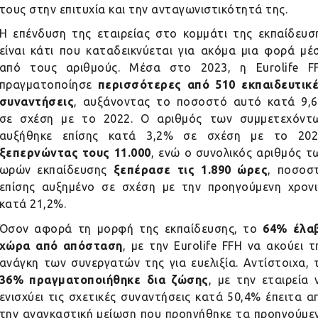
τους στην επιτυχία και την ανταγωνιστικότητά της.
Η επένδυση της εταιρείας στο κομμάτι της εκπαίδευσ
είναι κάτι που καταδεικνύεται για ακόμα μια φορά μέ
από τους αριθμούς. Μέσα στο 2023, η
Eurolife
F
πραγματοποίησε
περισσότερες από 510 εκπαιδευτικ
συναντήσεις
, αυξάνοντας το ποσοστό αυτό κατά 9,
σε σχέση με το 2022. Ο αριθμός των συμμετεχόντ
αυξήθηκε επίσης κατά 3,2% σε σχέση με το 202
ξεπερνώντας τους 11.000
, ενώ ο συνολικός αριθμός τ
ωρών εκπαίδευσης
ξεπέρασε τις 1.890 ώρες
, ποσοσ
επίσης αυξημένο σε σχέση με την προηγούμενη χρονι
κατά 21,2%.
Όσον αφορά τη μορφή της εκπαίδευσης, το
64% έλα
χώρα από απόσταση
, με την
Eurolife
FFH να ακούει τ
ανάγκη των συνεργατών της για ευελιξία. Αντίστοιχα, 
36% πραγματοποιήθηκε δια ζώσης
, με την εταιρεία 
ενισχύει τις σχετικές συναντήσεις κατά 50,4% έπειτα α
την αναγκαστική μείωση που προηγήθηκε τα προηγούμε