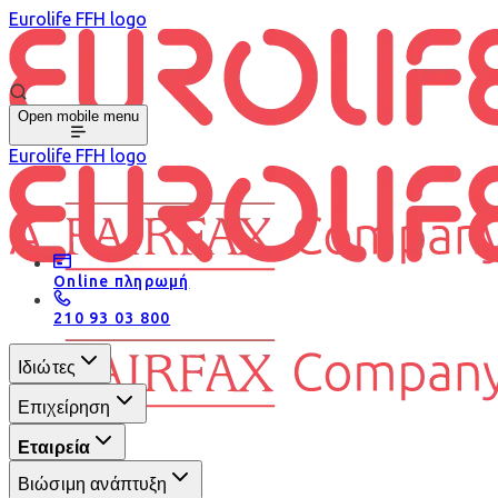
Eurolife FFH logo
Open mobile menu
Eurolife FFH logo
Online πληρωμή
210 93 03 800
Ιδιώτες
Επιχείρηση
Εταιρεία
Βιώσιμη ανάπτυξη